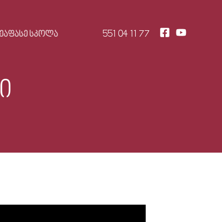
551 04 11 77
ᲔᲐᲤᲐᲡᲔ ᲡᲙᲝᲚᲐ
ი