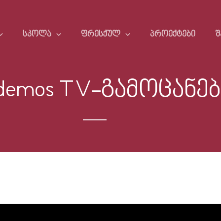
ᲡᲙᲝᲚᲐ
ᲤᲠᲔᲡᲥᲣᲚ
ᲞᲠᲝᲔᲥᲢᲔᲑᲘ
Შ
demos TV-გამოცანებ