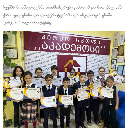
ჩვენმა მოსწავლეებმა დაიმსახურეს დიპლომები მათემატიკაში,
ქართულ ენასა და ლიტერატურაში და ინგლისურ ენაში
“კინგსის” ოლიმპიადებზე.