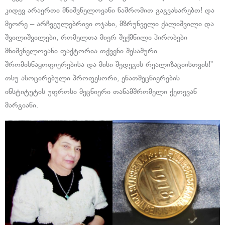
კიდევ არაერთი მნიშვნელოვანი ნაშრომით გაგვახარებთ! და
მეორე – არჩვეულებრივი ოჯახი, მზრუნველი ქალიშვილი და
შვილიშვილები, რომელთა მიერ შექმნილი პირობები
მნიშვნელოვანი ფაქტორია თქვენი შესაშური
შრომისნაყოფიერებისა და მისი შედეგის რეალიზაციისთვის!”
თსუ ასოცირებული პროფესორი, ენათმეცნიერების
ინსტიტუტის უფროსი მეცნიერი თანამშრომელი ქეთევან
მარგიანი.