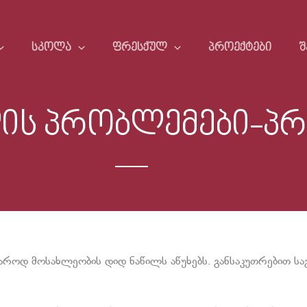
ᲡᲙᲝᲚᲐ
ᲤᲠᲔᲡᲥᲣᲚ
ᲞᲠᲝᲔᲥᲢᲔᲑᲘ
Შ
ის პრობლემები-პ
აროდ მოსახლეობის დიდ ნაწილს აწუხებს. განსაკუთრებით სა