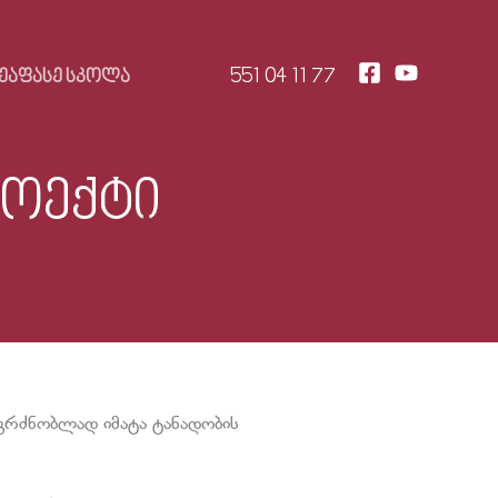
551 04 11 77
ᲔᲐᲤᲐᲡᲔ ᲡᲙᲝᲚᲐ
როექტი
გრძნობლად იმატა ტანადობის