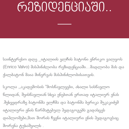
რეზიდენციაში..
საინტერესო დღე _იტალიის ელჩის ბატონი ენრიკო ვალვოს
(Enrico Valvo) მასპინძლობა რეზიდენციაში…მადლობა მას და
ქალბატონ მაია მინერვას მასპინძლობისათვის.
სკოლა ,,აკადემოსის ”მოსწავლეები, ახალი სასწავლო
წლიდან, შეისწავლიან სხვა ენებთან ერთად იტალიურ ენას
.შეხვედრაზე ბატონმა ელჩმა და ბატონმა ბერიკა შუკაკიძემ
იტალიური ენის წარმატებულ პედაგოგებს გადასცეს
დიპლომები,მათ შორის ჩვენი იტალიური ენის პედაგოგსაც
შორენა ტუხაშვილს .