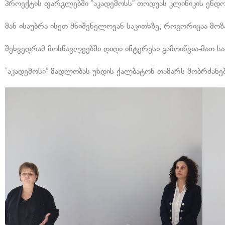
პროექტის ფარგლებში “აკადემოსს” თოდუას კლინიკის ენდო
მან ისაუბრა ისეთ მნიშვნელოვან საკითხზე, როგორიცაა მოზ
შეხვედრამ მოსწავლეებში დიდი ინტერესი გამოიწვია-მათ სა
“აკადემოსი” მადლობას უხდის ქალბატონ თამარს მობრძანე