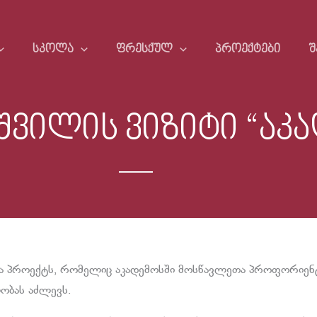
ᲡᲙᲝᲚᲐ
ᲤᲠᲔᲡᲥᲣᲚ
ᲞᲠᲝᲔᲥᲢᲔᲑᲘ
Შ
შვილის ვიზიტი “აკ
ბა პროექტს, რომელიც აკადემოსში მოსწავლეთა პროფორიენტა
ობას აძლევს.