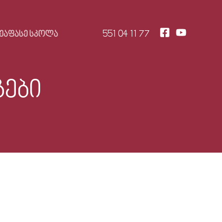
551 04 11 77
ᲔᲐᲤᲐᲡᲔ ᲡᲙᲝᲚᲐ
გები