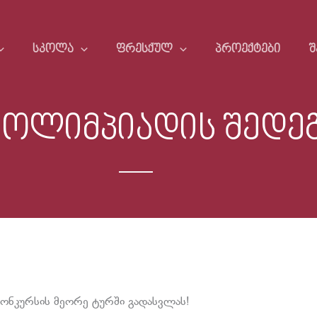
ᲡᲙᲝᲚᲐ
ᲤᲠᲔᲡᲥᲣᲚ
ᲞᲠᲝᲔᲥᲢᲔᲑᲘ
Შ
 ოლიმპიადის შედე
ონკურსის მეორე ტურში გადასვლას!